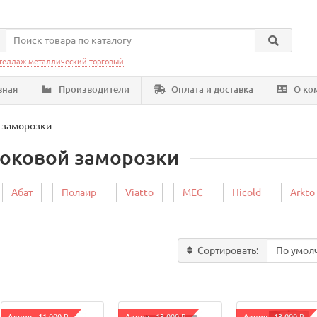
теллаж металлический торговый
вная
Производители
Оплата и доставка
О ко
 заморозки
оковой заморозки
Абат
Полаир
Viatto
MEC
Hicold
Arkto
Сортировать: