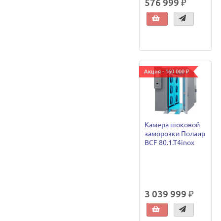
576 999 ₽
Акция - 160 000 ₽
Камера шоковой
заморозки Полаир
BCF 80.1.T4inox
3 039 999 ₽