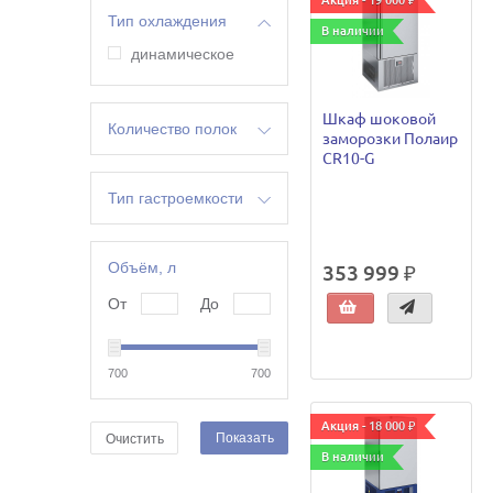
Акция - 19 000 ₽
Тип охлаждения
В наличии
динамическое
Шкаф шоковой
Количество полок
заморозки Полаир
CR10-G
4
5
Тип гастроемкости
10
GN 1/1
2*20
Объём, л
353 999 ₽
6
20
От
До
700
700
Акция - 18 000 ₽
Показать
Очистить
В наличии