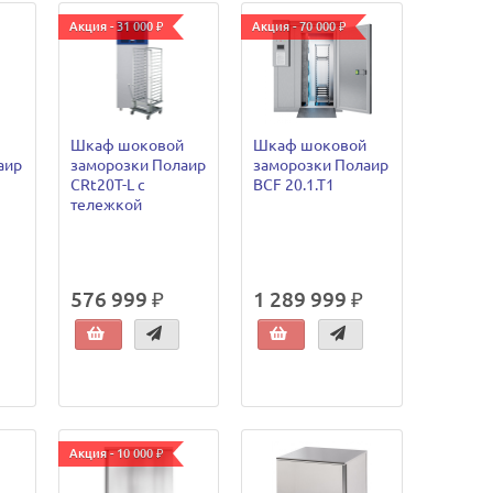
Акция - 31 000 ₽
Акция - 70 000 ₽
Шкаф шоковой
Шкаф шоковой
аир
заморозки Полаир
заморозки Полаир
CRt20T-L с
ВСF 20.1.T1
тележкой
576 999 ₽
1 289 999 ₽
Акция - 10 000 ₽