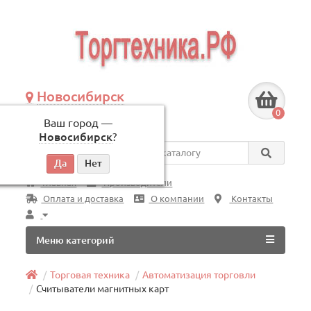
Новосибирск
+7 (383) 239-08-50
0
Ваш город —
по будням, с 09:00 до 18:00
Новосибирск
?
Везде
Главная
Производители
Оплата и доставка
О компании
Контакты
Меню категорий
Торговая техника
Автоматизация торговли
Считыватели магнитных карт