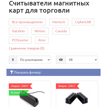
Считыватели магнитных
карт для торговли
Все производители
Mertech
CipherLAB
DataVan
Wintec
Cassida
POScenter
Атол
Сравнение товаров (0)
Показать фильтр:
Акция - 240 ₽
Акция - 230 ₽
В наличии