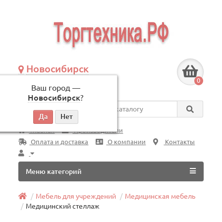
Новосибирск
+7 (383) 239-08-50
0
Ваш город —
по будням, с 09:00 до 18:00
Новосибирск
?
Везде
Главная
Производители
Оплата и доставка
О компании
Контакты
Меню категорий
Мебель для учреждений
Медицинская мебель
Медицинский стеллаж