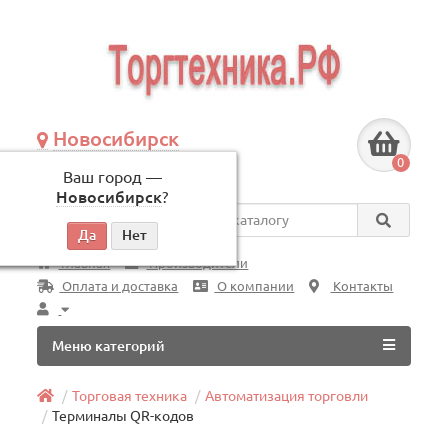
Новосибирск
+7 (383) 239-08-50
0
Ваш город —
по будням, с 09:00 до 18:00
Новосибирск
?
Везде
Главная
Производители
Оплата и доставка
О компании
Контакты
Меню категорий
Торговая техника
Автоматизация торговли
Терминалы QR-кодов