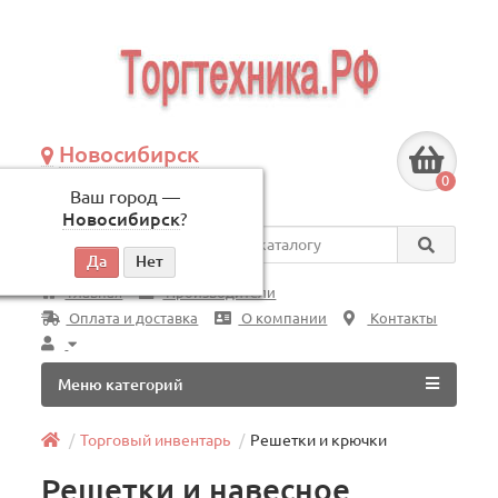
Новосибирск
+7 (383) 239-08-50
0
Ваш город —
по будням, с 09:00 до 18:00
Новосибирск
?
Везде
Главная
Производители
Оплата и доставка
О компании
Контакты
Меню категорий
Торговый инвентарь
Решетки и крючки
Решетки и навесное