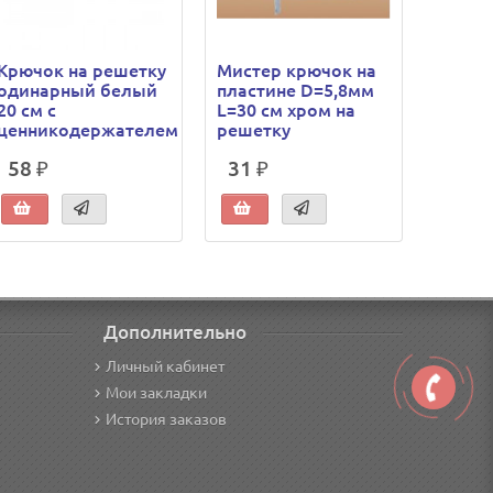
Крючок на решетку
Мистер крючок на
Мисте
одинарный белый
пластине D=5,8мм
пласт
20 см с
L=30 см хром на
L=25 с
ценникодержателем
решетку
решет
58 ₽
31 ₽
30 ₽
Дополнительно
Личный кабинет
Мои закладки
История заказов