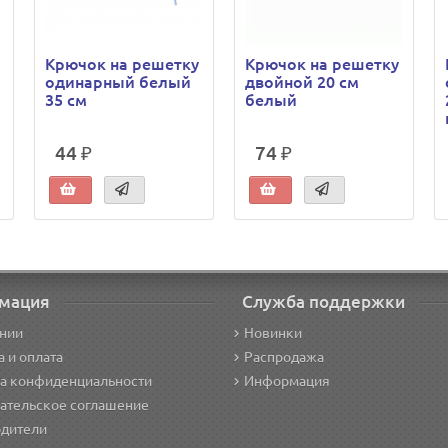
Крючок на решетку
Крючок на решетку
одинарный белый
двойной 20 см
35 см
белый
44 ₽
74 ₽
мация
Служба поддержки
нии
Новинки
а и оплата
Распродажа
а конфиденциальности
Информация
ательское соглашение
дители