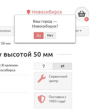
Новосибирск
+7 (383) 239-08-50
0
Ваш город —
по будням, с 09:00 до 18:00
Новосибирск
?
мпании
Контакты
Личный кабинет
 50 мм
у высотой 50 мм
: В наличии
восибирск
Сервисный
центр
Поставки с
1993 года!