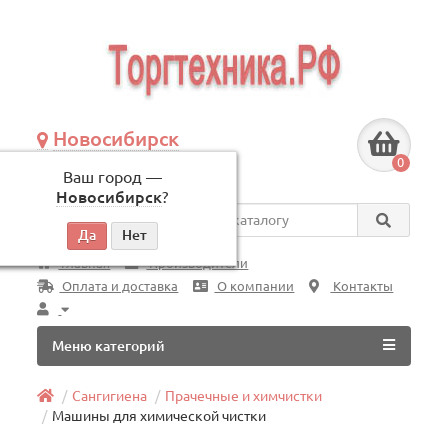
Новосибирск
+7 (383) 239-08-50
0
Ваш город —
по будням, с 09:00 до 18:00
Новосибирск
?
Везде
Главная
Производители
Оплата и доставка
О компании
Контакты
Меню категорий
Сангигиена
Прачечные и химчистки
Машины для химической чистки