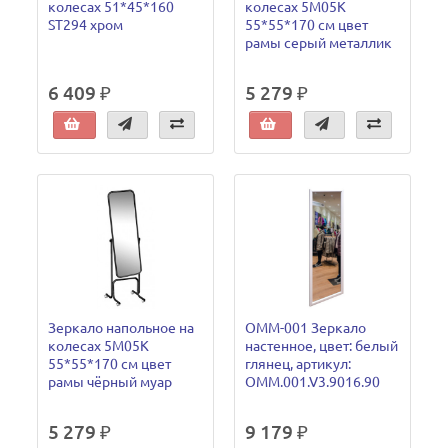
колесах 51*45*160
колесах 5М05К
ST294 хром
55*55*170 см цвет
рамы серый металлик
6 409 ₽
5 279 ₽
Зеркало напольное на
ОММ-001 Зеркало
колесах 5М05К
настенное, цвет: белый
55*55*170 см цвет
глянец, артикул:
рамы чёрный муар
OMM.001.V3.9016.90
5 279 ₽
9 179 ₽