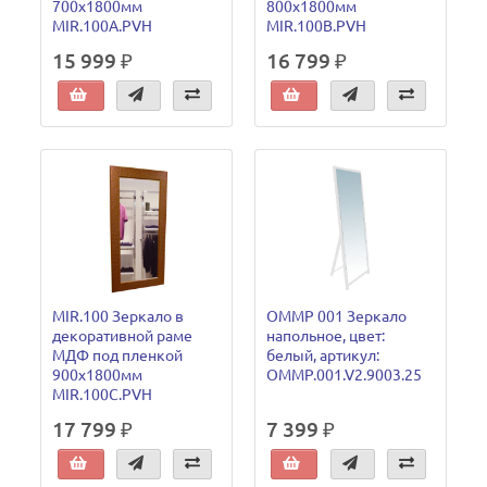
700х1800мм
800х1800мм
MIR.100A.PVH
MIR.100B.PVH
15 999 ₽
16 799 ₽
MIR.100 Зеркало в
OMMP 001 Зеркало
декоративной раме
напольное, цвет:
МДФ под пленкой
белый, артикул:
900х1800мм
OMMP.001.V2.9003.25
MIR.100C.PVH
17 799 ₽
7 399 ₽