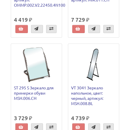
артикул:
артикул: MIR.011.CH
OMMP.002.V2.22450.4N100
4 419 ₽
7 729 ₽
ST 295 S Зеркало для
VT 3041 Зеркало
примерки обуви
напольное, цвет:
MSH.006.CH
черный, артикул:
MSH.008.BL
3 729 ₽
4 739 ₽