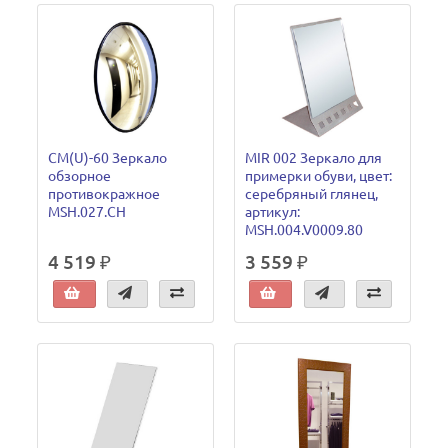
CM(U)-60 Зеркало
MIR 002 Зеркало для
обзорное
примерки обуви, цвет:
противокражное
серебряный глянец,
MSH.027.CH
артикул:
MSH.004.V0009.80
4 519 ₽
3 559 ₽