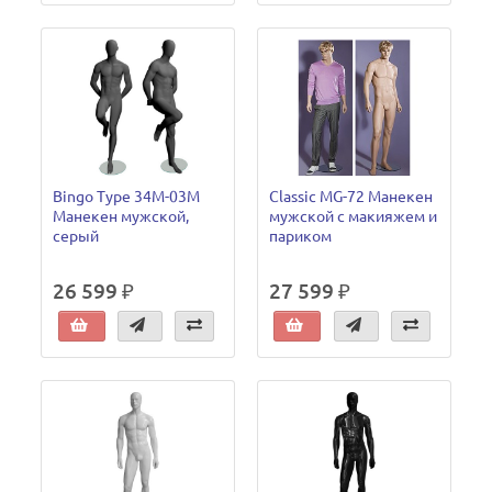
Bingo Type 34M-03M
Classic MG-72 Манекен
Манекен мужской,
мужской с макияжем и
серый
париком
26 599 ₽
27 599 ₽