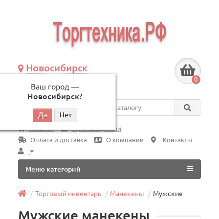
Новосибирск
+7 (383) 239-08-50
0
Ваш город —
по будням, с 09:00 до 18:00
Новосибирск
?
Везде
Главная
Производители
Оплата и доставка
О компании
Контакты
Меню категорий
Торговый инвентарь
Манекены
Мужские
Мужские манекены