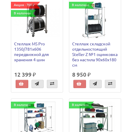
Акция - 700 ₽
В наличии
В наличии
Стеллаж MS Pro
Стеллаж складской
1350/781x606
отдельностоящий
передвижной для
Steller Z №1 оцинковка
хранения 4 шин
без настила 90х60х180
см
12 399 ₽
8 950 ₽
В наличии
В наличии