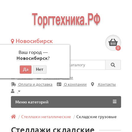
Новосибирск
+7 (383) 239-08-50
0
Ваш город —
по будням, с 09:00 до 18:00
Новосибирск
?
Везде
Главная
Производители
Оплата и доставка
О компании
Контакты
Меню категорий
Стеллажи металлические
Складские грузовые
Стеллажи складские