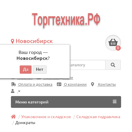
Новосибирск
+7 (383) 239-08-50
0
Ваш город —
по будням, с 09:00 до 18:00
Новосибирск
?
Везде
Главная
Производители
Оплата и доставка
О компании
Контакты
Меню категорий
Упаковочное и складское
Складская гидравлика
Домкраты