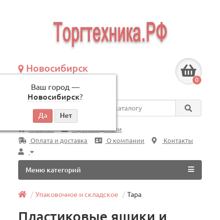
Новосибирск
+7 (383) 239-08-50
0
Ваш город —
по будням, с 09:00 до 18:00
Новосибирск
?
Везде
Главная
Производители
Оплата и доставка
О компании
Контакты
Меню категорий
Упаковочное и складское
Тара
Пластиковые ящики и