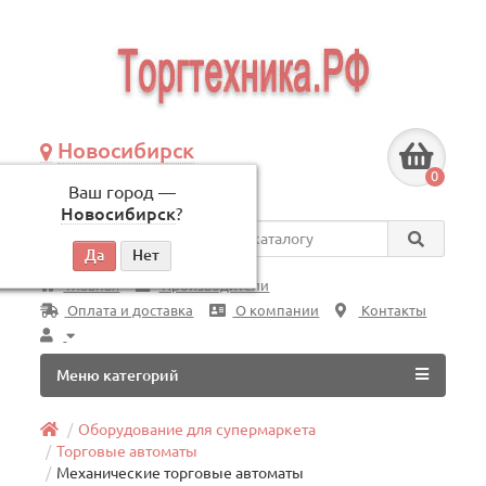
Новосибирск
+7 (383) 239-08-50
0
Ваш город —
по будням, с 09:00 до 18:00
Новосибирск
?
Везде
Главная
Производители
Оплата и доставка
О компании
Контакты
Меню категорий
Оборудование для супермаркета
Торговые автоматы
Механические торговые автоматы