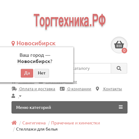
Новосибирск
+7 (383) 239-08-50
0
Ваш город —
по будням, с 09:00 до 18:00
Новосибирск
?
Везде
Главная
Производители
Оплата и доставка
О компании
Контакты
Меню категорий
Сангигиена
Прачечные и химчистки
Стеллажи для белья