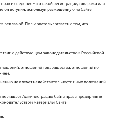
рав и сведениями о такой регистрации, товарами или
е он вступил, используя размещенную на Сайте
я рекламой. Пользователь согласен с тем, что
тствии с действующим законодательством Российской
 отношений, отношений товарищества, отношений по
нием.
лнению не влечет недействительности иных положений
я не лишает Администрацию Сайта права предпринять
аконодательством материалы Сайта.
х.