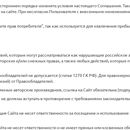
остороннем порядке изменять условия настоящего Соглашения. Таки
а сайте. При несогласии Пользователя с внесенными изменениями о
щите прав потребителя", так как используется для извлечения приб
ствий, которые могут рассматриваться как нарушающие российское 
вторских и/или смежных правах, а также любых действий, которые
авообладателей не допускается (статья 1270 Г.К РФ). Для правомер
нзий) от Правообладателей.
яемые авторские произведения, ссылка на Сайт обязательна (подпунк
те не должны вступать в противоречие с требованиями законодате
ация Сайта не несет ответственности за посещение и использование
Сайта не несет ответственности и не имеет прямых или косвенных 