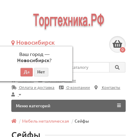
Новосибирск
+7 (383) 239-08-50
0
Ваш город —
по будням, с 09:00 до 18:00
Новосибирск
?
Везде
Главная
Производители
Оплата и доставка
О компании
Контакты
Меню категорий
Мебель металлическая
Сейфы
Сейфы