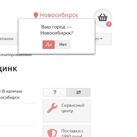
Новосибирск
+7 (383) 239-08-50
0
Ваш город —
по будням, с 09:00 до 18:00
Новосибирск
?
мпании
Контакты
Личный кабинет
хроматированный
цинк
: В наличии
восибирск
Сервисный
центр
Поставки с
1993 года!