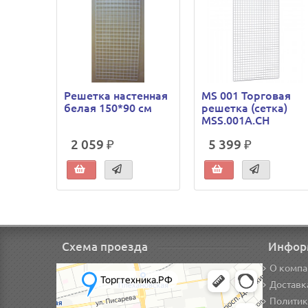
Решетка настенная
MS 001 Торговая
белая 150*90 см
решетка (сетка)
MSS.001A.CH
2 059 ₽
5 399 ₽
Схема проезда
Инфор
О компа
Доставк
Политик