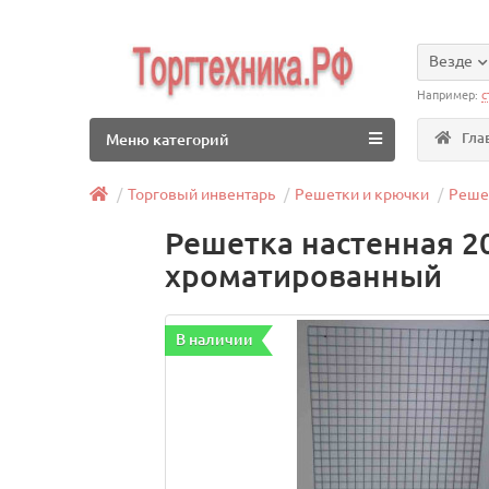
Везде
Например:
с
Гла
Меню категорий
Торговый инвентарь
Решетки и крючки
Реше
Решетка настенная 2
хроматированный
В наличии