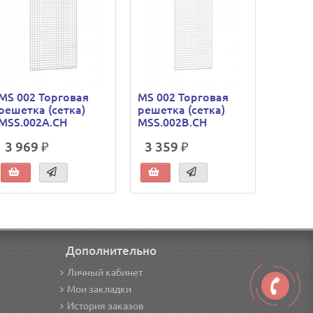
MS 002 Торговая
MS 002 Торговая
MS 00
решетка (сетка)
решетка (сетка)
решетк
MSS.002A.CH
MSS.002B.CH
MSS.0
3 969 ₽
3 359 ₽
2 75
Дополнительно
Личный кабинет
Мои закладки
История заказов