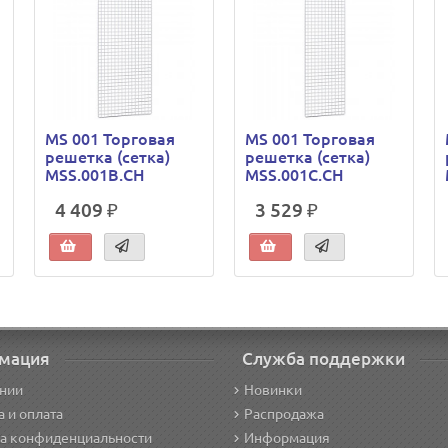
MS 001 Торговая
MS 001 Торговая
решетка (сетка)
решетка (сетка)
MSS.001B.CH
MSS.001C.CH
4 409 ₽
3 529 ₽
мация
Служба поддержки
нии
Новинки
а и оплата
Распродажа
а конфиденциальности
Информация