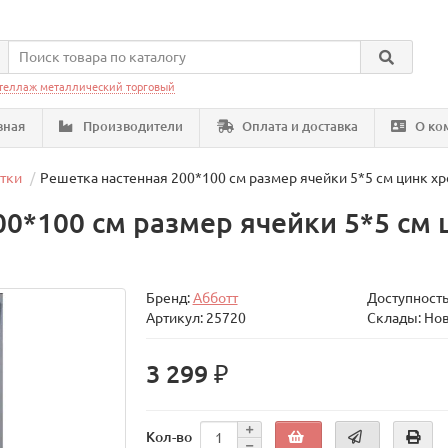
теллаж металлический торговый
вная
Производители
Оплата и доставка
О ко
тки
Решетка настенная 200*100 см размер ячейки 5*5 см цинк 
00*100 см размер ячейки 5*5 см 
Бренд:
Абботт
Доступность
Артикул: 25720
Склады: Но
3 299 ₽
Кол-во