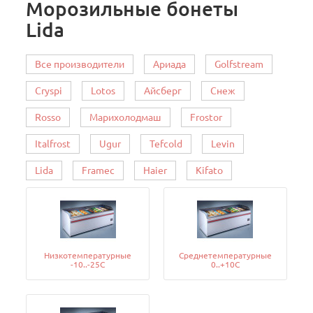
Морозильные бонеты
Lida
Все производители
Ариада
Golfstream
Cryspi
Lotos
Айсберг
Снеж
Rosso
Марихолодмаш
Frostor
Italfrost
Ugur
Tefcold
Levin
Lida
Framec
Haier
Kifato
Низкотемпературные
Среднетемпературные
-10..-25C
0..+10C