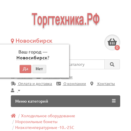
Новосибирск
+7 (383) 239-08-50
0
Ваш город —
по будням, с 09:00 до 18:00
Новосибирск
?
Везде
Главная
Производители
Оплата и доставка
О компании
Контакты
Меню категорий
Холодильное оборудование
Морозильные бонеты
Низкотемпературные -10..-25C