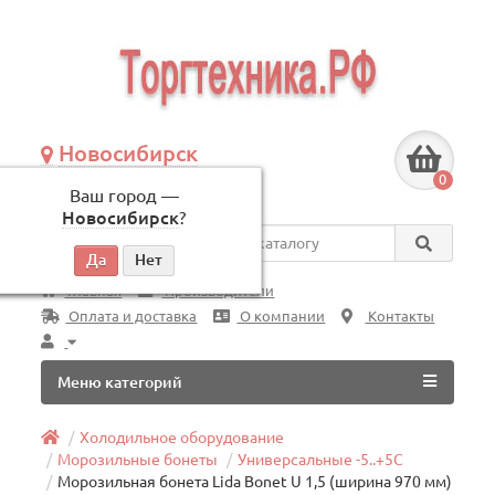
Новосибирск
+7 (383) 239-08-50
0
Ваш город —
по будням, с 09:00 до 18:00
Новосибирск
?
Везде
Главная
Производители
Оплата и доставка
О компании
Контакты
Меню категорий
Холодильное оборудование
Морозильные бонеты
Универсальные -5..+5C
Морозильная бонета Lida Bonet U 1,5 (ширина 970 мм)