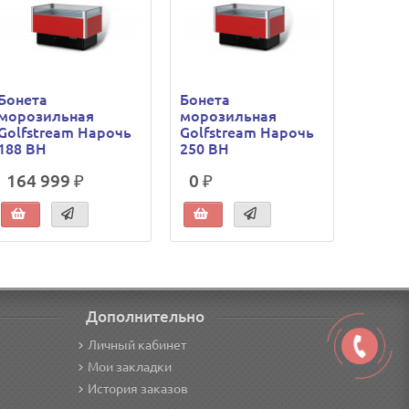
Бонета
Бонета
Бонет
морозильная
морозильная
холод
Golfstream Нарочь
Golfstream Нарочь
Golfs
188 ВН
250 ВН
125 В
164 999 ₽
0 ₽
0 ₽
Дополнительно
Личный кабинет
Мои закладки
История заказов