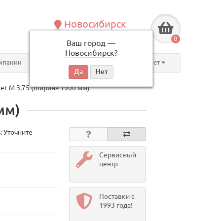
Новосибирск
+7 (383) 239-08-50
0
Ваш город —
по будням, с 09:00 до 18:00
Новосибирск
?
мпании
Контакты
Личный кабинет
et М 3,75 (ширина 1900 мм)
мм)
: Уточните
Сервисный
центр
Поставки с
1993 года!