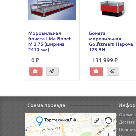
Морозильная
Бонета
бонета Lida Bonet
морозильная
М 3,75 (ширина
Golfstream Нарочь
2410 мм)
125 ВН
0 ₽
131 999 ₽
Схема проезда
Инфор
О компа
Доставк
Политик