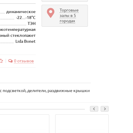
Торговые
динамическое
залы в 5
-22...-18°С
городах
ТЭН
зкотемпературная
рный стеклопакет
Lida Bonet
0 отзывов
 с подсветкой, делители, раздвижные крышки