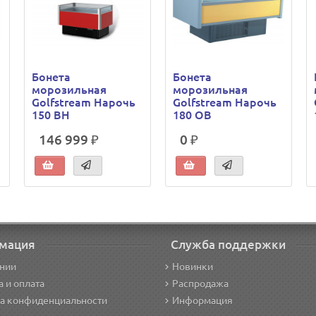
Бонета
Бонета
морозильная
морозильная
Golfstream Нарочь
Golfstream Нарочь
150 ВН
180 OB
146 999 ₽
0 ₽
мация
Служба поддержки
нии
Новинки
а и оплата
Распродажа
а конфиденциальности
Информация