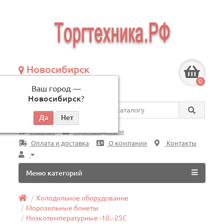
Новосибирск
+7 (383) 239-08-50
0
Ваш город —
по будням, с 09:00 до 18:00
Новосибирск
?
Везде
Главная
Производители
Оплата и доставка
О компании
Контакты
Меню категорий
Холодильное оборудование
Морозильные бонеты
Низкотемпературные -10..-25C