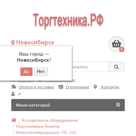
Новосибирск
+7 (383) 239-08-50
0
Ваш город —
по будням, с 09:00 до 18:00
Новосибирск
?
Везде
Главная
Производители
Оплата и доставка
О компании
Контакты
Меню категорий
Холодильное оборудование
Морозильные бонеты
Низкотемпературные -10..-25C