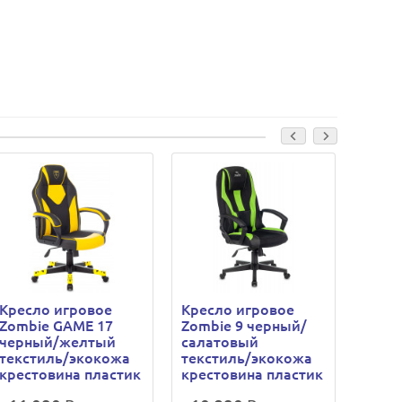
Кресло игровое
Кресло игровое
Крес
Zombie GAME 17
Zombie 9 черный/
Zomb
черный/желтый
салатовый
серы
текстиль/экокожа
текстиль/экокожа
экок
крестовина пластик
крестовина пластик
крес