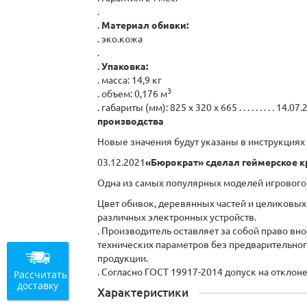
.
.
Материал обивки:
. эко.кожа
.
.
Упаковка:
. масса: 14,9 кг
3
. объем: 0,176 м
. габариты (мм): 825 x 320 x 665 . . . . . . . . .
14.07.
производства
Новые значения будут указаны в инструкциях 
03.12.2021
«Бюрократ» сделал геймерское к
Одна из самых популярных моделей игрового
Цвет обивок, деревянных частей и целиковых 
различных электронных устройств.
. Производитель оставляет за собой право вн
технических параметров без предварительно
продукции.
. Согласно ГОСТ 19917-2014 допуск на отклон
Рассчитать
доставку
Характеристики