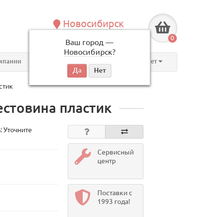
Новосибирск
+7 (383) 239-08-50
0
Ваш город —
по будням, с 09:00 до 18:00
Новосибирск
?
мпании
Контакты
Личный кабинет
стик
естовина пластик
: Уточните
Сервисный
центр
Поставки с
1993 года!