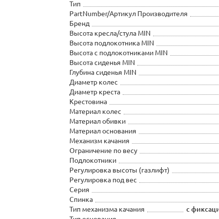
Тип
PartNumber/Артикул Производителя
Бренд
Высота кресла/стула MIN
Высота подлокотника MIN
Высота с подлокотниками MIN
Высота сиденья MIN
Глубина сиденья MIN
Диаметр колес
Диаметр креста
Крестовина
Материал колес
Материал обивки
Материал основания
Механизм качания
Ограничение по весу
Подлокотники
Регулировка высоты (газлифт)
Регулировка под вес
Серия
Спинка
Тип механизма качания
с фиксац