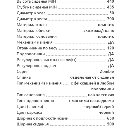
Высота сиденья MIN
440
Глубина сиденья MIN
435
Диаметр колес
50
Диаметр креста
700
Материал колес
пластик
Материал обивки
эко.кожа/ткань
Материал основания
пластик
Механизм качания
ДА
Ограничение по весу
120
Подлокотники
ДА
Регулировка высоты (газлифт)
ДА
Регулировка под вес
ДА
Серия
Zombie
Спинка
отдельная от сиденья
Тип механизма качания
с фиксацией в любом
положении
Тип основания
на колесиках
Тип подлокотников
с мягкими накладками
Цвет (спинка)
черный/серый
Цвет каркаса
черный
Ширина с подлокотниками
650
Ширина сиденья
500