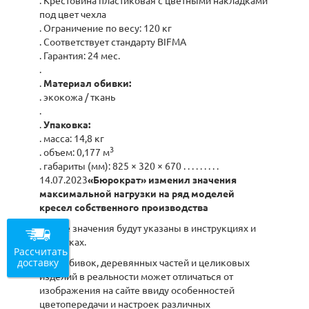
. Крестовина пластиковая с цветными накладками
под цвет чехла
. Ограничение по весу: 120 кг
. Соответствует стандарту BIFMA
. Гарантия: 24 мес.
.
.
Материал обивки:
. экокожа / ткань
.
.
Упаковка:
. масса: 14,8 кг
3
. объем: 0,177 м
. габариты (мм): 825 × 320 × 670 . . . . . . . . .
14.07.2023
«Бюрократ» изменил значения
максимальной нагрузки на ряд моделей
кресел собственного производства
Новые значения будут указаны в инструкциях и
этикетках.
Рассчитать
доставку
Цвет обивок, деревянных частей и целиковых
изделий в реальности может отличаться от
изображения на сайте ввиду особенностей
цветопередачи и настроек различных