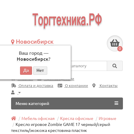
Новосибирск
+7 (383) 239-08-50
0
Ваш город —
по будням, с 09:00 до 18:00
Новосибирск
?
Везде
Главная
Производители
Оплата и доставка
О компании
Контакты
Меню категорий
Мебель офисная
Кресла офисные
Игровые
Кресло игровое Zombie GAME 17 черный/серый
текстиль/экокожа крестовина пластик