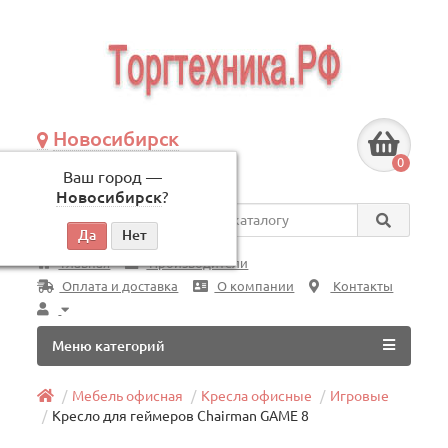
Новосибирск
+7 (383) 239-08-50
0
Ваш город —
по будням, с 09:00 до 18:00
Новосибирск
?
Везде
Главная
Производители
Оплата и доставка
О компании
Контакты
Меню категорий
Мебель офисная
Кресла офисные
Игровые
Кресло для геймеров Chairman GAME 8