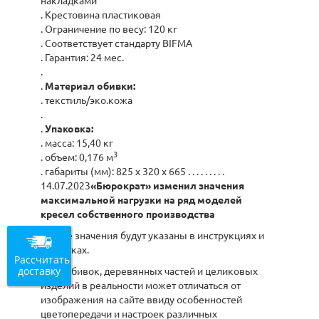
накладками
. Крестовина пластиковая
. Ограничение по весу: 120 кг
. Соответствует стандарту BIFMA
. Гарантия: 24 мес.
.
.
Материал обивки:
. текстиль/эко.кожа
.
.
Упаковка:
. масса: 15,40 кг
3
. объем: 0,176 м
. габариты (мм): 825 x 320 x 665 . . . . . . . . .
14.07.2023
«Бюрократ» изменил значения
максимальной нагрузки на ряд моделей
кресел собственного производства
Новые значения будут указаны в инструкциях и
этикетках.
Рассчитать
доставку
Цвет обивок, деревянных частей и целиковых
изделий в реальности может отличаться от
изображения на сайте ввиду особенностей
цветопередачи и настроек различных