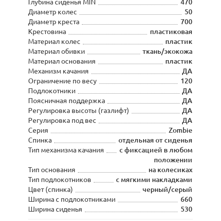
Глубина сиденья MIN
470
Диаметр колес
50
Диаметр креста
700
Крестовина
пластиковая
Материал колес
пластик
Материал обивки
ткань/экокожа
Материал основания
пластик
Механизм качания
ДА
Ограничение по весу
120
Подлокотники
ДА
Поясничная поддержка
ДА
Регулировка высоты (газлифт)
ДА
Регулировка под вес
ДА
Серия
Zombie
Спинка
отдельная от сиденья
Тип механизма качания
с фиксацией в любом
положении
Тип основания
на колесиках
Тип подлокотников
с мягкими накладками
Цвет (спинка)
черный/серый
Ширина с подлокотниками
660
Ширина сиденья
530