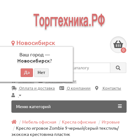
Новосибирск
+7 (383) 239-08-50
0
Ваш город —
по будням, с 09:00 до 18:00
Новосибирск
?
Везде
Главная
Производители
Оплата и доставка
О компании
Контакты
Меню категорий
Мебель офисная
Кресла офисные
Игровые
Кресло игровое Zombie 9 черный/серый текстиль/
экокожа крестовина пластик