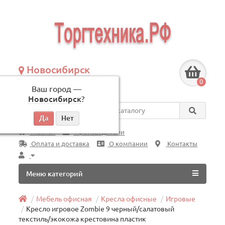
Новосибирск
+7 (383) 239-08-50
0
Ваш город —
по будням, с 09:00 до 18:00
Новосибирск
?
Везде
Главная
Производители
Оплата и доставка
О компании
Контакты
Меню категорий
Мебель офисная
Кресла офисные
Игровые
Кресло игровое Zombie 9 черный/салатовый
текстиль/экокожа крестовина пластик