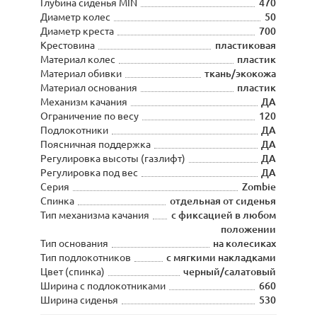
Глубина сиденья MIN
470
Диаметр колес
50
Диаметр креста
700
Крестовина
пластиковая
Материал колес
пластик
Материал обивки
ткань/экокожа
Материал основания
пластик
Механизм качания
ДА
Ограничение по весу
120
Подлокотники
ДА
Поясничная поддержка
ДА
Регулировка высоты (газлифт)
ДА
Регулировка под вес
ДА
Серия
Zombie
Спинка
отдельная от сиденья
Тип механизма качания
с фиксацией в любом
положении
Тип основания
на колесиках
Тип подлокотников
с мягкими накладками
Цвет (спинка)
черный/салатовый
Ширина с подлокотниками
660
Ширина сиденья
530