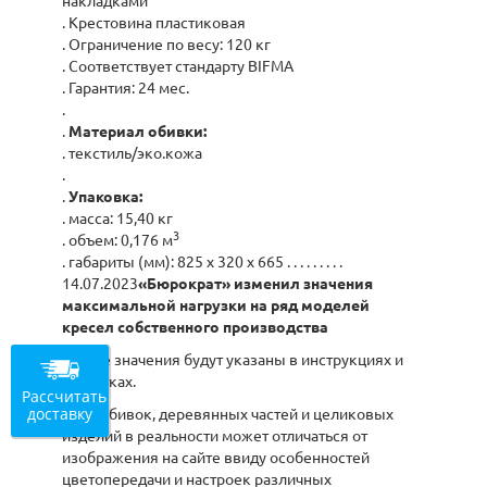
накладками
. Крестовина пластиковая
. Ограничение по весу: 120 кг
. Соответствует стандарту BIFMA
. Гарантия: 24 мес.
.
.
Материал обивки:
. текстиль/эко.кожа
.
.
Упаковка:
. масса: 15,40 кг
3
. объем: 0,176 м
. габариты (мм): 825 x 320 x 665 . . . . . . . . .
14.07.2023
«Бюрократ» изменил значения
максимальной нагрузки на ряд моделей
кресел собственного производства
Новые значения будут указаны в инструкциях и
этикетках.
Рассчитать
доставку
Цвет обивок, деревянных частей и целиковых
изделий в реальности может отличаться от
изображения на сайте ввиду особенностей
цветопередачи и настроек различных