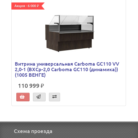
Акция - 6 000 ₽
А
Витрина универсальная Carboma GC110 VV
2,0-1 (ВХСр-2,0 Carboma GC110 (динамика))
(1005 ВЕНГЕ)
110 999 ₽
Схема проезда