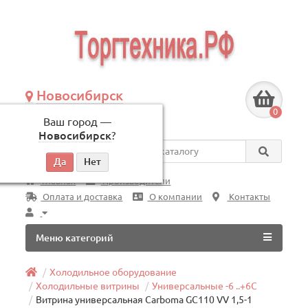
Новосибирск
+7 (383) 239-08-50
0
Ваш город —
по будням, с 09:00 до 18:00
Новосибирск
?
Везде
Главная
Производители
Оплата и доставка
О компании
Контакты
Меню категорий
Холодильное оборудование
Холодильные витрины
Универсальные -6 ..+6C
Витрина универсальная Carboma GC110 VV 1,5-1