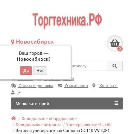
Новосибирск
+7 (383) 239-08-50
0
Ваш город —
по будням, с 09:00 до 18:00
Новосибирск
?
Везде
Главная
Производители
Оплата и доставка
О компании
Контакты
Меню категорий
Холодильное оборудование
Холодильные витрины
Универсальные -6 ..+6C
Витрина универсальная Carboma GC110 VV 2,0-1