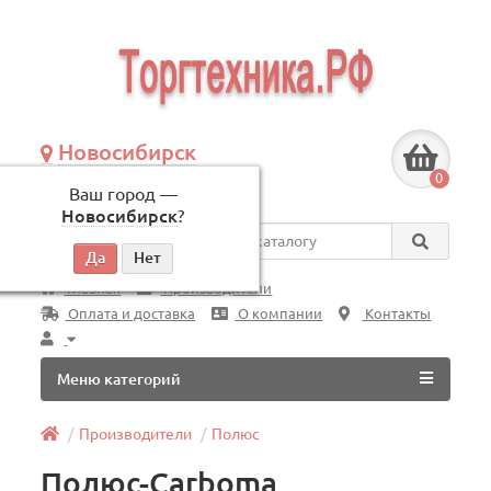
Новосибирск
+7 (383) 239-08-50
0
Ваш город —
по будням, с 09:00 до 18:00
Новосибирск
?
Везде
Главная
Производители
Оплата и доставка
О компании
Контакты
Меню категорий
Производители
Полюс
Полюс-Carboma