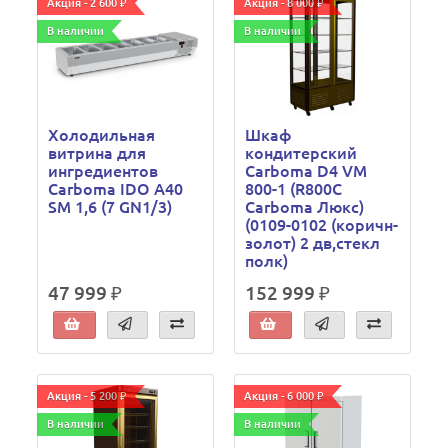
Акция - 2 600 ₽
Акция - 8 000 ₽
В наличии
В наличии
Холодильная
Шкаф
витрина для
кондитерский
ингредиентов
Carboma D4 VM
Carboma IDO A40
800-1 (R800C
SM 1,6 (7 GN1/3)
Сarboma Люкс)
(0109-0102 (коричн-
золот) 2 дв,стекл
полк)
47 999 ₽
152 999 ₽
Акция - 5 200 ₽
Акция - 6 000 ₽
В наличии
В наличии