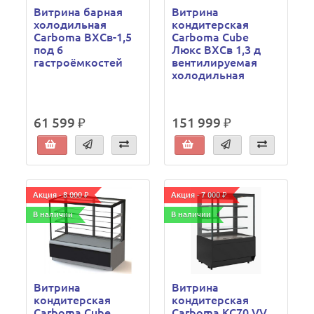
Витрина барная
Витрина
холодильная
кондитерская
Carboma ВХСв-1,5
Carboma Cube
под 6
Люкс ВХСв 1,3 д
гастроёмкостей
вентилируемая
холодильная
61 599 ₽
151 999 ₽
Акция - 8 000 ₽
Акция - 7 000 ₽
В наличии
В наличии
Витрина
Витрина
кондитерская
кондитерская
Carboma Cube
Carboma KC70 VV