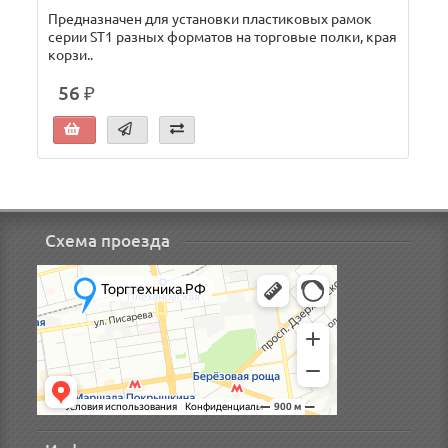
Предназначен для установки пластиковых рамок
серии ST1 разных форматов на торговые полки, края
р
корзи..
е
56 ₽
Схема проезда