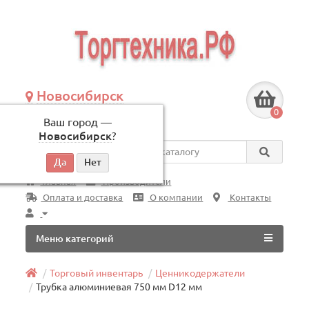
Новосибирск
+7 (383) 239-08-50
0
Ваш город —
по будням, с 09:00 до 18:00
Новосибирск
?
Везде
Главная
Производители
Оплата и доставка
О компании
Контакты
Меню категорий
Торговый инвентарь
Ценникодержатели
Трубка алюминиевая 750 мм D12 мм