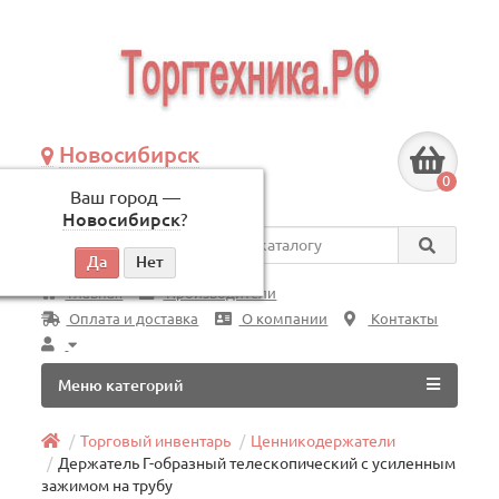
Новосибирск
+7 (383) 239-08-50
0
Ваш город —
по будням, с 09:00 до 18:00
Новосибирск
?
Везде
Главная
Производители
Оплата и доставка
О компании
Контакты
Меню категорий
Торговый инвентарь
Ценникодержатели
Держатель Г-образный телескопический с усиленным
зажимом на трубу