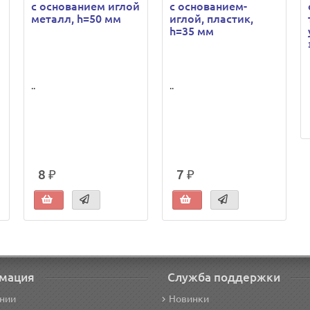
с основанием иглой
с основанием-
металл, h=50 мм
иглой, пластик,
h=35 мм
..
..
8 ₽
7 ₽
мация
Служба поддержки
нии
Новинки