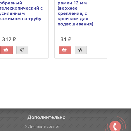
образный
рамки 12 мм
рамки 
телескопический с
(верхнее
вращ
усиленным
крепление, с
петле
зажимом на трубу
крючком для
подве
подвешивания)
312 ₽
31 ₽
29 ₽
Дополнительно
Личный кабинет