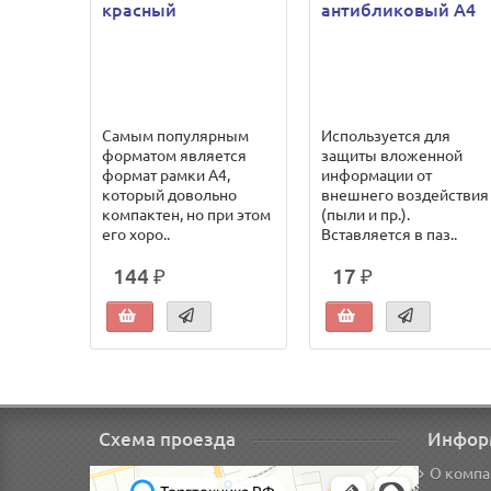
красный
антибликовый А4
Самым популярным
Используется для
форматом является
защиты вложенной
формат рамки А4,
информации от
который довольно
внешнего воздействия
компактен, но при этом
(пыли и пр.).
его хоро..
Вставляется в паз..
144 ₽
17 ₽
Схема проезда
Инфор
О компа