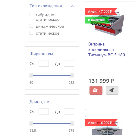
Тип охлаждения
Акция - 7 000 ₽
гибридно-
статическое
В наличии
динамическое
статическое
Витрина
холодильная
Ширина, см
Титаниум ВС-5-180
От
До
131 999 ₽
50
252
Длина, см
От
До
Акция - 6 000 ₽
33.8
378