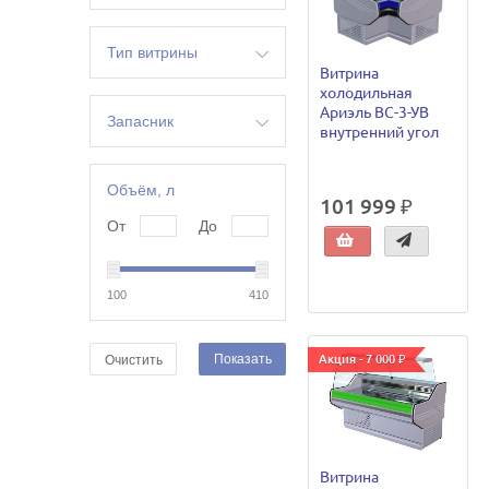
Тип витрины
Витрина
холодильная
гастрономическая
Ариэль ВС-3-УВ
морозильная
Запасник
внутренний угол
открытая
да
среднетемпературная
нет
Объём, л
угловая
101 999 ₽
универсальная
От
До
холодильная
100
410
Показать
Акция - 7 000 ₽
Очистить
Витрина