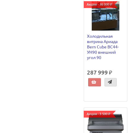
Акция - 16 000 ₽
Холодильная
витрина Ариада
Bern Cube ВС44-
УН90 внешний
угол 90
287 999 ₽
Акция - 3 500 ₽