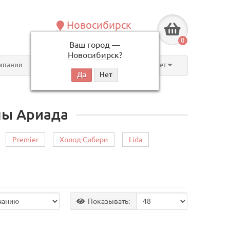
Новосибирск
+7 (383) 239-08-50
0
Ваш город —
по будням, с 09:00 до 18:00
Новосибирск
?
мпании
Контакты
Личный кабинет
ны Ариада
Premier
Холод-Сибири
Lida
Показывать: