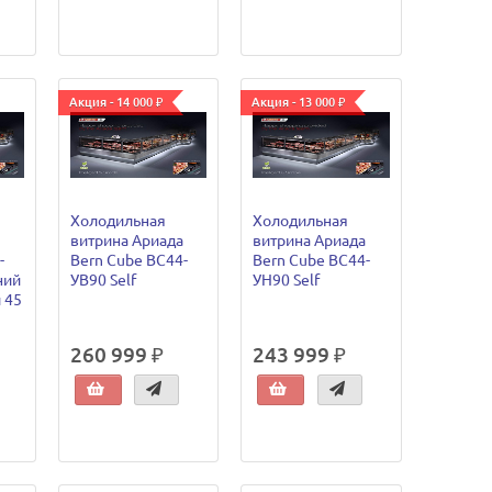
Акция - 14 000 ₽
Акция - 13 000 ₽
Холодильная
Холодильная
витрина Ариада
витрина Ариада
-
Bern Cube ВС44-
Bern Cube ВС44-
ний
УВ90 Self
УН90 Self
 45
260 999 ₽
243 999 ₽