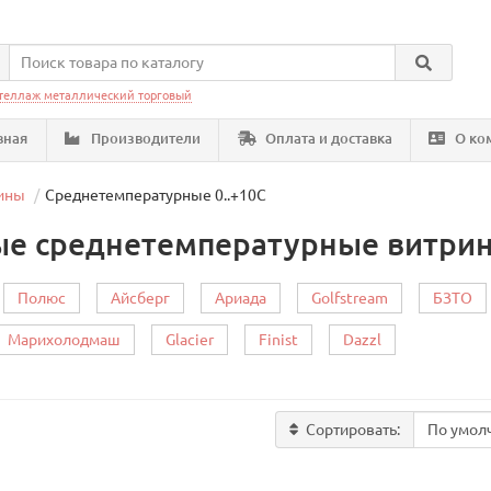
теллаж металлический торговый
вная
Производители
Оплата и доставка
О ко
ины
Среднетемпературные 0..+10C
е среднетемпературные витри
Полюс
Айсберг
Ариада
Golfstream
БЗТО
Марихолодмаш
Glacier
Finist
Dazzl
Сортировать: