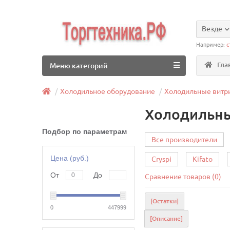
Везде
Например:
с
Гла
Меню категорий
Холодильное оборудование
Холодильные витр
Холодильны
Подбор по параметрам
Все производители
Цена (руб.)
Cryspi
Kifato
От
До
Сравнение товаров (0)
[Остатки]
0
447999
[Описание]