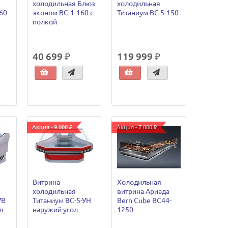
холодильная Блюз
холодильная
60
эконом ВС-1-160 с
Титаниум ВС 5-150
полкой
40 699 ₽
119 999 ₽
Акция - 9 000 ₽
Акция - 7 000 ₽
Витрина
Холодильная
холодильная
витрина Ариада
УВ
Титаниум ВС-5-УН
Bern Cube ВС44-
л
наружий угол
1250