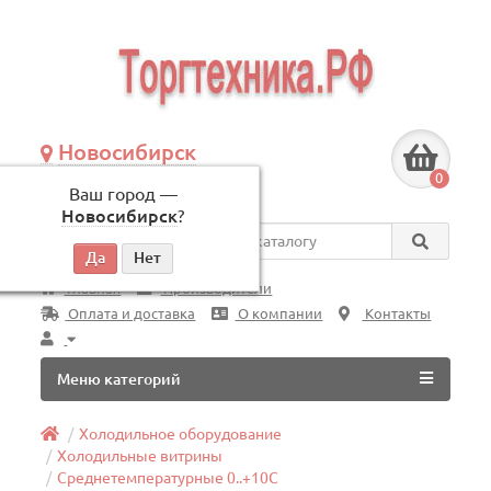
Новосибирск
+7 (383) 239-08-50
0
Ваш город —
по будням, с 09:00 до 18:00
Новосибирск
?
Везде
Главная
Производители
Оплата и доставка
О компании
Контакты
Меню категорий
Холодильное оборудование
Холодильные витрины
Среднетемпературные 0..+10C