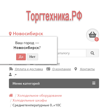
Новосибирск
+7 (383) 239-08-50
0
Ваш город —
по будням, с 09:00 до 18:00
Новосибирск
?
Везде
Главная
Производители
Оплата и доставка
О компании
Контакты
Меню категорий
Холодильное оборудование
Холодильные шкафы
Среднетемпературные 0..+10C