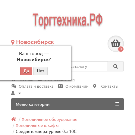
Новосибирск
+7 (383) 239-08-50
0
Ваш город —
по будням, с 09:00 до 18:00
Новосибирск
?
Везде
Главная
Производители
Оплата и доставка
О компании
Контакты
Меню категорий
Холодильное оборудование
Холодильные шкафы
Среднетемпературные 0..+10C