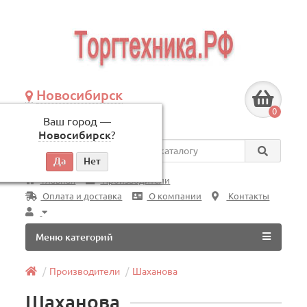
Новосибирск
+7 (383) 239-08-50
0
Ваш город —
по будням, с 09:00 до 18:00
Новосибирск
?
Везде
Главная
Производители
Оплата и доставка
О компании
Контакты
Меню категорий
Производители
Шаханова
Шаханова