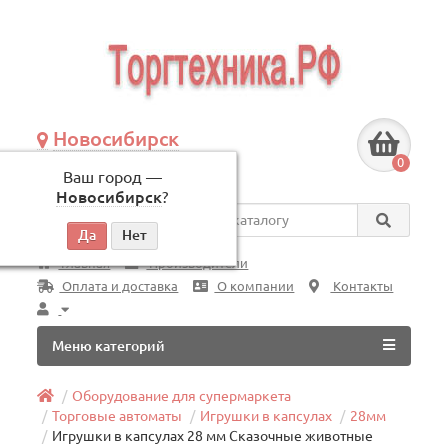
Новосибирск
+7 (383) 239-08-50
0
Ваш город —
по будням, с 09:00 до 18:00
Новосибирск
?
Везде
Главная
Производители
Оплата и доставка
О компании
Контакты
Меню категорий
Оборудование для супермаркета
Торговые автоматы
Игрушки в капсулах
28мм
Игрушки в капсулах 28 мм Сказочные животные