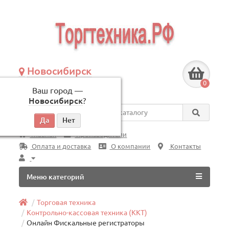
Новосибирск
+7 (383) 239-08-50
0
Ваш город —
по будням, с 09:00 до 18:00
Новосибирск
?
Везде
Главная
Производители
Оплата и доставка
О компании
Контакты
Меню категорий
Торговая техника
Контрольно-кассовая техника (ККТ)
Онлайн Фискальные регистраторы