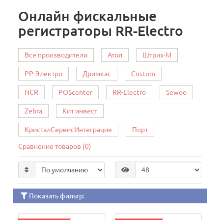
Онлайн фискальные
регистраторы RR-Electro
Все производители
Атол
Штрих-М
РР-Электро
Дримкас
Custom
NCR
POScenter
RR-Electro
Sewoo
Zebra
Кит инвест
КристалСервисИнтеграция
Порт
Сравнение товаров (0)
Показать фильтр: