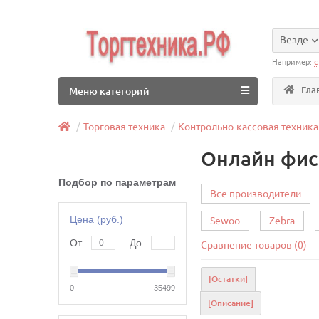
Везде
Например:
с
Гла
Меню категорий
Торговая техника
Контрольно-кассовая техника
Онлайн фис
Подбор по параметрам
Все производители
Цена (руб.)
Sewoo
Zebra
От
До
Сравнение товаров (0)
[Остатки]
0
35499
[Описание]