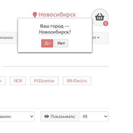
Новосибирск
+7 (383) 239-08-50
0
Ваш город —
по будням, с 09:00 до 18:00
Новосибирск
?
мпании
Контакты
Личный кабинет
m
NCR
POScenter
RR-Electro
Показывать: