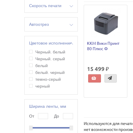
Скорость печати
14 строк/сек
200 мм/сек
Автоотрез
250 мм/сек
да
3 строки/сек
нет
Цветовое исполнение
ККМ Вики Принт
300 мм/сек
80 Плюс Ф
60 мм/сек
Черный. белый
75 мм/сек
Черный. серый
8 строк/сек
белый
15 499 ₽
белый. черный
темно-серый
черный
Ширина ленты, мм
От
До
Используются для печати
нет возможности произво