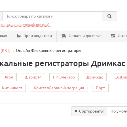
теллаж металлический торговый
вная
Производители
Оплата и доставка
О ко
 (ККТ)
Онлайн Фискальные регистраторы
кальные регистраторы Дримкас
Атол
Штрих-М
РР-Электро
Дримкас
Custo
Кит инвест
КристалСервисИнтеграция
Порт
Сортировать: