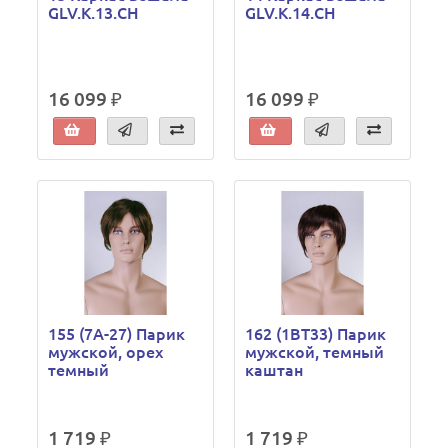
GLV.K.13.CH
GLV.K.14.CH
16 099 ₽
16 099 ₽
155 (7A-27) Парик
162 (1BT33) Парик
мужской, орех
мужской, темный
темный
каштан
1 719 ₽
1 719 ₽