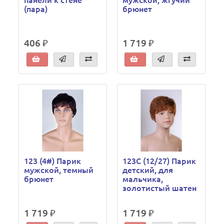
панели к стене
мужской, жгучий
(пара)
брюнет
406 ₽
1 719 ₽
123 (4#) Парик
123C (12/27) Парик
мужской, темный
детский, для
брюнет
мальчика,
золотистый шатен
1 719 ₽
1 719 ₽