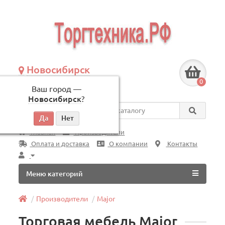
Новосибирск
+7 (383) 239-08-50
0
Ваш город —
по будням, с 09:00 до 18:00
Новосибирск
?
Везде
Главная
Производители
Оплата и доставка
О компании
Контакты
Меню категорий
Производители
Major
Торговая мебель Major