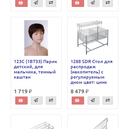
123C (1BT33) Парик
1288 SDR Стол для
детский, для
распродаж
мальчика, темный
(накопитель) с
каштан
регулируемым
дном цвет: цинк
1 719 ₽
8 479 ₽