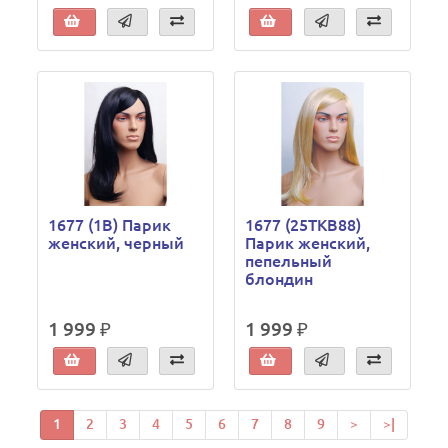
1677 (1B) Парик
1677 (25TKB88)
женский, черный
Парик женский,
пепельный
блондин
1 999 ₽
1 999 ₽
1
2
3
4
5
6
7
8
9
>
>|