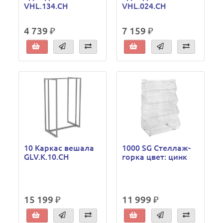
VHL.134.CH
VHL.024.CH
4 739 ₽
7 159 ₽
10 Каркас вешала
1000 SG Стеллаж-
GLV.K.10.CH
горка цвет: цинк
15 199 ₽
11 999 ₽