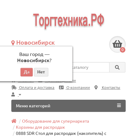
Новосибирск
+7 (383) 239-08-50
0
Ваш город —
по будням, с 09:00 до 18:00
Новосибирск
?
Везде
Главная
Производители
Оплата и доставка
О компании
Контакты
Меню категорий
Оборудование для супермаркета
Корзины для распродаж
0888 SDR Стол для распродаж (накопитель) с