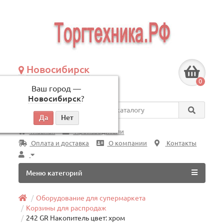
Новосибирск
+7 (383) 239-08-50
0
Ваш город —
по будням, с 09:00 до 18:00
Новосибирск
?
Везде
Главная
Производители
Оплата и доставка
О компании
Контакты
Меню категорий
Оборудование для супермаркета
Корзины для распродаж
242 GR Накопитель цвет: хром