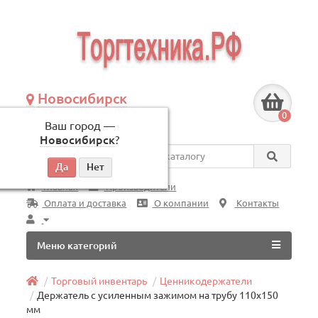
Новосибирск
+7 (383) 239-08-50
0
Ваш город —
по будням, с 09:00 до 18:00
Новосибирск
?
Везде
Главная
Производители
Оплата и доставка
О компании
Контакты
Меню категорий
Торговый инвентарь
Ценникодержатели
Держатель с усиленным зажимом на трубу 110х150
мм