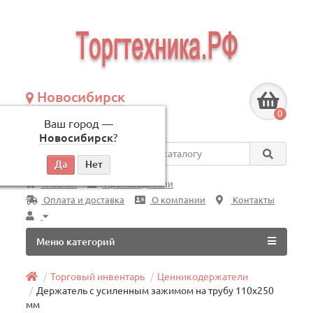
Новосибирск
+7 (383) 239-08-50
0
Ваш город —
по будням, с 09:00 до 18:00
Новосибирск
?
Везде
Главная
Производители
Оплата и доставка
О компании
Контакты
Меню категорий
Торговый инвентарь
Ценникодержатели
Держатель с усиленным зажимом на трубу 110х250
мм