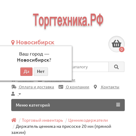
Новосибирск
+7 (383) 239-08-50
0
Ваш город —
по будням, с 09:00 до 18:00
Новосибирск
?
Везде
Главная
Производители
Оплата и доставка
О компании
Контакты
Меню категорий
Торговый инвентарь
Ценникодержатели
Держатель ценника на присоске 20 мм (прямой
зажим)