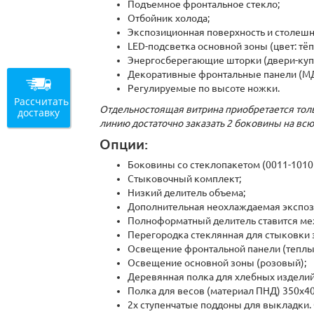
Подъемное фронтальное стекло;
Отбойник холода;
Экспозиционная поверхность и столешн
LED-подсветка основной зоны (цвет: тё
Энергосберегающие шторки (двери-куп
Декоративные фронтальные панели (М
Регулируемые по высоте ножки.
Рассчитать
Отдельностоящая витрина приобретается тол
доставку
линию достаточно заказать 2 боковины на всю
Опции:
Боковины со стеклопакетом (0011-1010
Стыковочный комплект;
Низкий делитель объема;
Дополнительная неохлаждаемая экспоз
Полноформатный делитель ставится ме
Перегородка стеклянная для стыковки 
Освещение фронтальной панели (теплы
Освещение основной зоны (розовый);
Деревянная полка для хлебных изделий,
Полка для весов (материал ПНД) 350х4
2х ступенчатые поддоны для выкладки. 