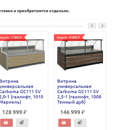
ставки и приобретаются отдельно.
Акция - 7 000 ₽
Акция - 8 000 ₽
Акция - 8
Витрина
Витрина
Витри
универсальная
универсальная
униве
Carboma GC111 SV
Carboma GC111 SV
Carbo
2,0-1 (газлифт, 1010
2,5-1 (газлифт, 1008
2,5-1 
Мариель)
Темный дуб)
Марие
128 999 ₽
146 999 ₽
143 