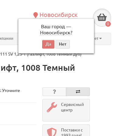
Новосибирск
+7 (383) 239-08-50
0
Ваш город —
по будням, с 09:00 до 18:00
Новосибирск
?
мпании
Контакты
Личный кабинет
11 SV 1,25-1 (газлифт, 1008 Темный дуб)
лифт, 1008 Темный
: Уточните
Сервисный
центр
Поставки с
1993 года!