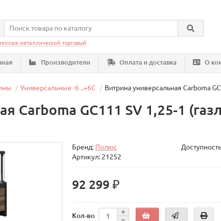
теллаж металлический торговый
вная
Производители
Оплата и доставка
О ко
ины
Универсальные -6 ..+6C
Витрина универсальная Carboma GC1
я Carboma GC111 SV 1,25-1 (газ
Бренд:
Полюс
Доступность
Артикул: 21252
92 299 ₽
Кол-во