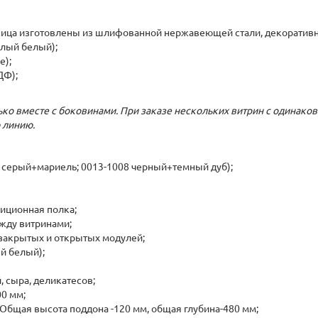
ица изготовлены из шлифованной нержавеющей стали, декоративн
плый белый);
е);
ДФ);
ько вместе с боковинами. При заказе нескольких витрин с одинак
 линию.
 серый+мариель; 0013-1008 черный+темный дуб);
иционная полка;
жду витринами;
закрытых и открытых модулей;
й белый);
 сыра, деликатесов;
00 мм;
Общая высота поддона -120 мм, общая глубина-480 мм;