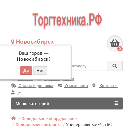
Новосибирск
+7 (383) 239-08-50
0
Ваш город —
по будням, с 09:00 до 18:00
Новосибирск
?
Везде
Главная
Производители
Оплата и доставка
О компании
Контакты
Меню категорий
Холодильное оборудование
Холодильные витрины
Универсальные -6 ..+6C